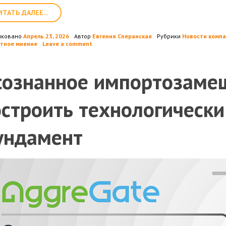
ИТАТЬ ДАЛЕЕ...
иковано
Апрель 23, 2026
Автор
Евгения Сперанская
Рубрики
Новости компа
тное мнение
Leave a comment
сознанное импортозамещ
остроить технологическ
ундамент