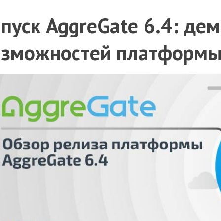
пуск AggreGate 6.4: де
озможностей платформ