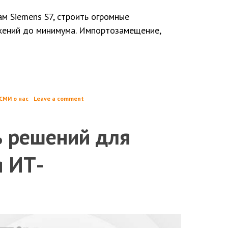
м Siemens S7, строить огромные
жений до минимума. Импортозамещение,
СМИ о нас
Leave a comment
ь решений для
я ИТ-