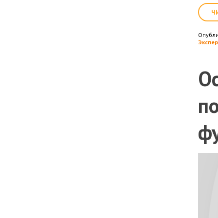
Ч
Опубл
Экспер
О
п
ф