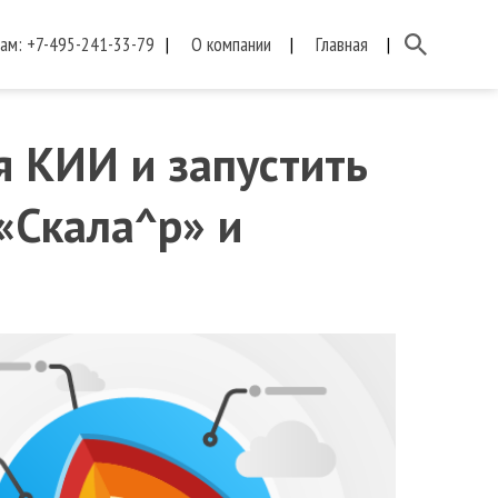
нам:
+7-495-241-33-79
О компании
Главная
я КИИ и запустить
«Скала^р» и