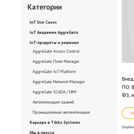
Категории
IoT Use Cases
IoT Академия AggreGate
IoT-продукты и решения
AggreGate Access Control
AggreGate Fleet Manager
AggreGate IoT Platform
Внед
AggreGate Network Manager
ПО. 
AggreGate SCADA / HMI
ФЗ, 
Автоматизация зданий
Промышленная автоматизация
Ч
Карьера в Tibbo Systems
Опубл
Мы в прессе