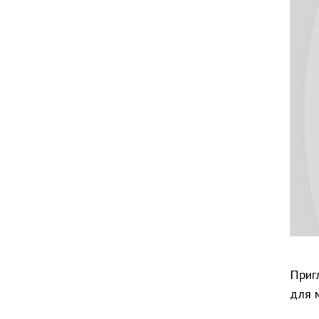
Приг
для 