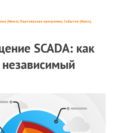
нии (News)
,
Партнёрская программа
,
События (News)
,
ение SCADA: как
и независимый