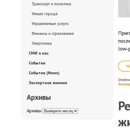
Транспорт и логистика
Умные города
Управляемые услуги
Приг
Финансы и страхование
посл
Энергетика
low‑
СМИ о нас
События
Ч
События (News)
Опубл
Экспертное мнение
Экспер
Архивы
Ре
Архивы
ж