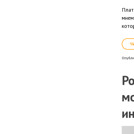
Плат
мнем
кото
Ч
Опубл
Р
м
и